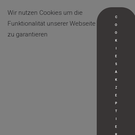
Wir nutzen Cookies um die
C
Funktionalität unserer Webseite
O
zu garantieren
O
K
I
E
S
A
K
Z
E
P
T
I
E
R